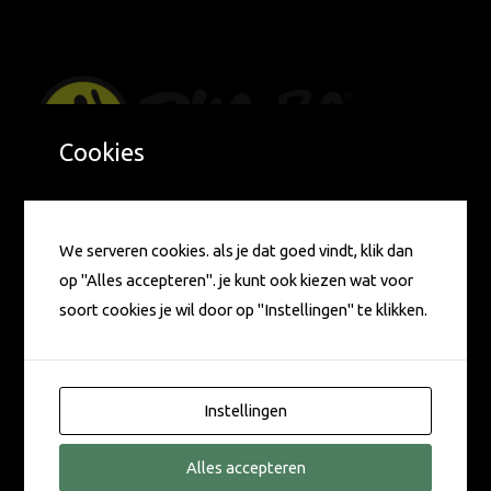
Cookies
Gecertificeerd Zumba Instructor
CONTACT
We serveren cookies. als je dat goed vindt, klik dan
op "Alles accepteren". je kunt ook kiezen wat voor
soort cookies je wil door op "Instellingen" te klikken.
Zilvermeeuwlaan 94
2496 NW Den Haag
Nederland
Instellingen
TEL: 0651053784
Alles accepteren
Heb je een vraag over