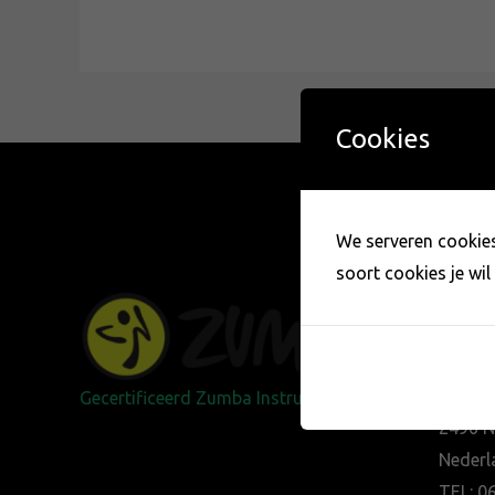
Cookies
We serveren cookies.
soort cookies je wil 
CO
Zilver
Gecertificeerd Zumba Instructor
2496 
Nederl
TEL: 0