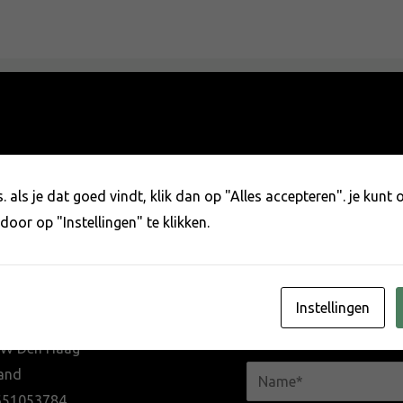
 als je dat goed vindt, klik dan op "Alles accepteren". je kunt
door op "Instellingen" te klikken.
NTACT
Heb je een 
KRACHTIG
Instellingen
meeuwlaan 94
NW Den Haag
N
and
a
651053784