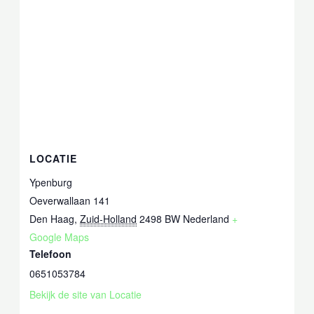
kunnen
verbeteren
op basis van
het gebruik
van de site.
Ervaring
Om onze site
zo goed
mogelijk te
laten
LOCATIE
functioneren
tijdens je
Ypenburg
bezoek. Als je
deze cookies
Oeverwallaan 141
weigert, zal
bepaalde
Den Haag
,
Zuid-Holland
2498 BW
Nederland
+
functionaliteit
Google Maps
van de site
Telefoon
verdwijnen.
0651053784
Bekijk de site van Locatie
Marketing
Door je interesses