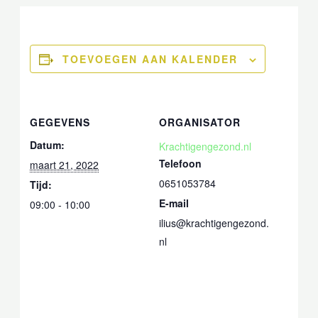
TOEVOEGEN AAN KALENDER
GEGEVENS
ORGANISATOR
Noodzakelijk
Deze cookies
Datum:
Krachtigengezond.nl
zijn niet
Telefoon
maart 21, 2022
optioneel. Ze
zijn nodig
0651053784
Tijd:
voor de site
E-mail
om te
09:00 - 10:00
functioneren.
ilius@krachtigengezond.
nl
Statistieken
Zodat wij de
functionaliteit
en structuur
van de site