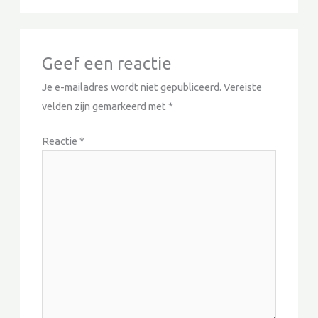
en gedrag te
delen als je onze
site bezoekt,
vergroot je de
kans dat je
Geef een reactie
gepersonaliseerde
inhoud en
Je e-mailadres wordt niet gepubliceerd.
Vereiste
aanbiedingen te
velden zijn gemarkeerd met
*
zien krijgt.
Reactie
*