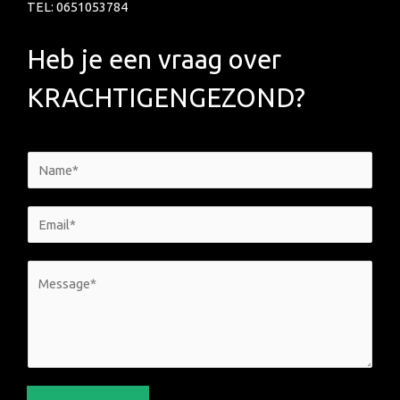
TEL: 0651053784
Heb je een vraag over
KRACHTIGENGEZOND?
N
a
m
E
e
m
*
a
M
i
e
l
s
*
s
a
g