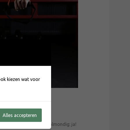
 ook kiezen wat voor
t wilt missen
Alles accepteren
Mijn antwoord is altijd volmondig: ja!