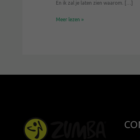
En ik zal je laten zien waarom. […]
Meer lezen »
CO