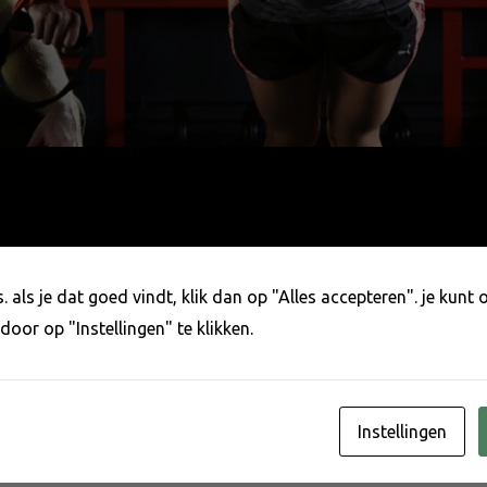
 als je dat goed vindt, klik dan op "Alles accepteren". je kunt
door op "Instellingen" te klikken.
len van krachttraining die je nie
s
/
Ilius Gijsbertha
Instellingen
aag of krachttraining echt zo belangrijk is als mensen beweren. 