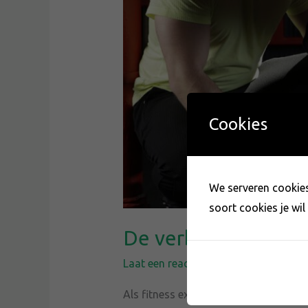
Cookies
We serveren cookies.
soort cookies je wil 
De verborgen voorde
Laat een reactie achter
/
Blog
,
Fitnes
Als fitness expert krijg ik vaak de vr